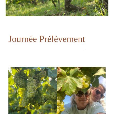
J
o
u
r
n
é
e
P
r
é
l
è
v
e
m
e
n
t