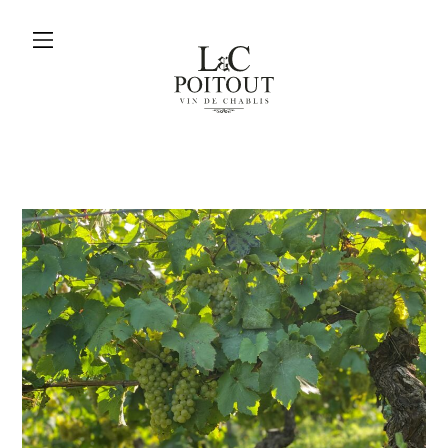
menu
L&C
Poitout