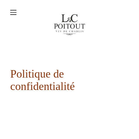
menu
L&C
Poitout
P
o
l
i
t
i
q
u
e
d
e
c
o
n
f
i
d
e
n
t
i
a
l
i
t
é