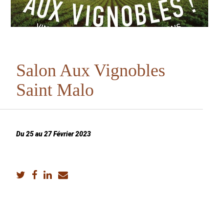
S
a
l
o
n
A
u
x
V
i
g
n
o
b
l
e
s
S
a
i
n
t
M
a
l
o
Du 25 au 27 Février 2023