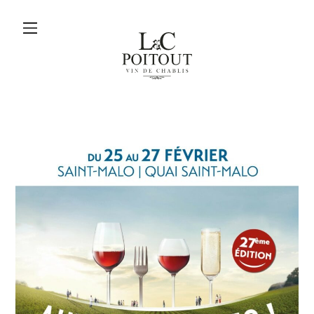
menu
L&C
Poitout