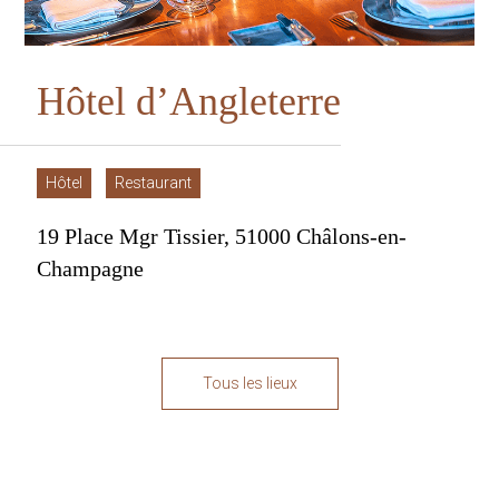
H
ô
t
e
l
d
’
A
n
g
l
e
t
e
r
r
e
Hôtel
Restaurant
19 Place Mgr Tissier, 51000 Châlons-en-
Champagne
Tous les lieux