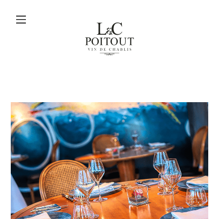
menu
L&C
Poitout