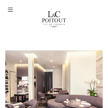
menu
L&C
Poitout