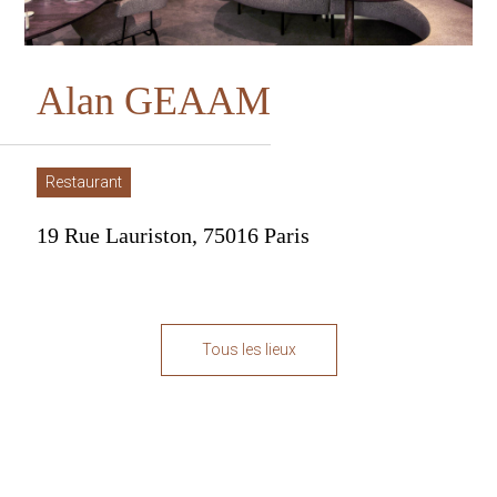
A
l
a
n
G
E
A
A
M
Restaurant
19 Rue Lauriston, 75016 Paris
Tous les lieux